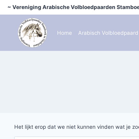
Doorgaan
~ Vereniging Arabische Volbloedpaarden Stamboe
naar
inhoud
Home
Arabisch Volbloedpaard
Het lijkt erop dat we niet kunnen vinden wat je z