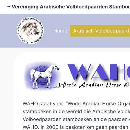
Doorgaan
~ Vereniging Arabische Volbloedpaarden Stamboe
naar
inhoud
Home
Arabisch Volbloedpaard
WAHO staat voor “World Arabian Horse Organi
stamboeken in de wereld die Arabische Volblo
Volboedpaarden stamboeken en de paarden die
WAHO. In 2000 is besloten om geen paarden