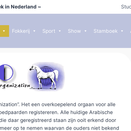
k in Nederland ~
Stu
Fokkerij
Sport
Show
Stamboek
zation”. Het een overkoepelend orgaan voor alle
edpaarden registereren. Alle huidige Arabische
 daar geregistreerd staan zijn ooit erkend door
 meer op te nemen waarvan de ouders niet bekend