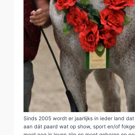
Sinds 2005 wordt er jaarlijks in ieder land d
aan dát paard wat op show, sport en/of fokge
moet nog in leven zijn en moet geboren en nog 