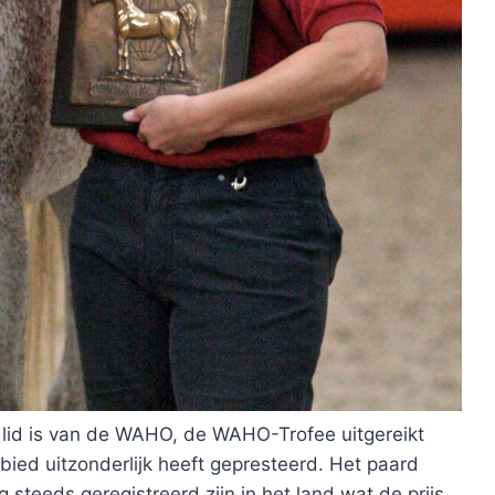
at lid is van de WAHO, de WAHO-Trofee uitgereikt
bied uitzonderlijk heeft gepresteerd. Het paard
steeds geregistreerd zijn in het land wat de prijs