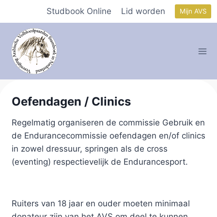
Doorgaan
Studbook Online
Lid worden
Mijn AVS
naar
inhoud
Oefendagen / Clinics
Regelmatig organiseren de commissie Gebruik en
de Endurancecommissie oefendagen en/of clinics
in zowel dressuur, springen als de cross
(eventing) respectievelijk de Endurancesport.
Ruiters van 18 jaar en ouder moeten minimaal
donateur zijn van het AVS om deel te kunnen