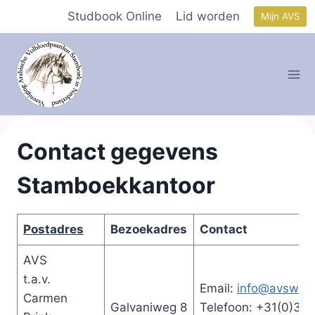
Doorgaan
Studbook Online
Lid worden
Mijn AVS
naar
inhoud
Contact gegevens
Stamboekkantoor
Postadres
Bezoekadres
Contact
AVS
t.a.v.
Email:
info@avsweb.
Carmen
Galvaniweg 8
Telefoon: +31(0)341