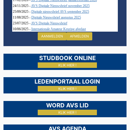
24/11/2025 -
AVS Digitale Nieuwsbrief november 2025
25/09/2025 -
Digitale nieuwsbrief AVS september 2025
11/08/2025 -
Digitale Nieuwsbrief augustus 2025
23/07/2025 -
AVS Digitale Nieuwsbrief
10/06/2025 -
Internationale Amateur Keuring afgelast
AANMELDEN
AFMELDEN
STUDBOOK ONLINE
KLIK HIER !
LEDENPORTAAL LOGIN
KLIK HIER !
WORD AVS LID
KLIK HIER !
AVS AGENDA