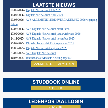
LAATSTE NIEUWS
01/07/2026 -
Digitale Nieuwsbrief Juli 2026
14/04/2026 -
Digitale Nieuwsbrief April 2026
23/03/2026 -
AVS ALGEMENE LEDENVERGADERING 2026 wijziging
datum
17/03/2026 -
AVS Digitale Nieuwsbrief maart 2026
17/02/2026 -
AVS Digitale Nieuwsbrief januari/februari 2026
24/11/2025 -
AVS Digitale Nieuwsbrief november 2025
25/09/2025 -
Digitale nieuwsbrief AVS september 2025
11/08/2025 -
Digitale Nieuwsbrief augustus 2025
23/07/2025 -
AVS Digitale Nieuwsbrief
10/06/2025 -
Internationale Amateur Keuring afgelast
AANMELDEN
AFMELDEN
STUDBOOK ONLINE
KLIK HIER !
LEDENPORTAAL LOGIN
KLIK HIER !