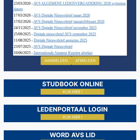
23/03/2026 -
AVS ALGEMENE LEDENVERGADERING 2026 wijziging
datum
17/03/2026 -
AVS Digitale Nieuwsbrief maart 2026
17/02/2026 -
AVS Digitale Nieuwsbrief januari/februari 2026
24/11/2025 -
AVS Digitale Nieuwsbrief november 2025
25/09/2025 -
Digitale nieuwsbrief AVS september 2025
11/08/2025 -
Digitale Nieuwsbrief augustus 2025
23/07/2025 -
AVS Digitale Nieuwsbrief
10/06/2025 -
Internationale Amateur Keuring afgelast
AANMELDEN
AFMELDEN
STUDBOOK ONLINE
KLIK HIER !
LEDENPORTAAL LOGIN
KLIK HIER !
WORD AVS LID