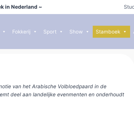
k in Nederland ~
Stu
Fokkerij
Sport
Show
Stamboek
motie van het Arabische Volbloedpaard in de
eemt deel aan landelijke evenmenten en onderhoudt