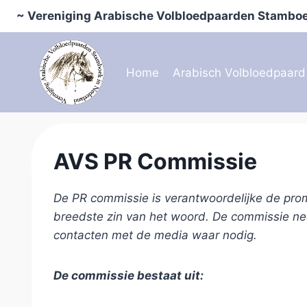
Doorgaan
~ Vereniging Arabische Volbloedpaarden Stamboe
naar
inhoud
Home
Arabisch Volbloedpaard
AVS PR Commissie
De PR commissie is verantwoordelijke de pro
breedste zin van het woord. De commissie n
contacten met de media waar nodig.
De commissie bestaat uit: