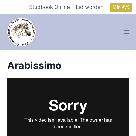
Doorgaan
Studbook Online
Lid worden
Mijn AVS
naar
inhoud
Arabissimo