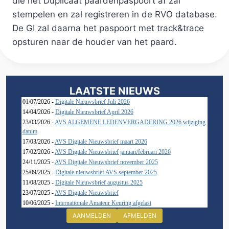
die het Duplicaat paardenpaspoort af zal
stempelen en zal registreren in de RVO database.
De GI zal daarna het paspoort met track&trace
opsturen naar de houder van het paard.
LAATSTE NIEUWS
01/07/2026 -
Digitale Nieuwsbrief Juli 2026
14/04/2026 -
Digitale Nieuwsbrief April 2026
23/03/2026 -
AVS ALGEMENE LEDENVERGADERING 2026 wijziging
datum
17/03/2026 -
AVS Digitale Nieuwsbrief maart 2026
17/02/2026 -
AVS Digitale Nieuwsbrief januari/februari 2026
24/11/2025 -
AVS Digitale Nieuwsbrief november 2025
25/09/2025 -
Digitale nieuwsbrief AVS september 2025
11/08/2025 -
Digitale Nieuwsbrief augustus 2025
23/07/2025 -
AVS Digitale Nieuwsbrief
10/06/2025 -
Internationale Amateur Keuring afgelast
AANMELDEN
AFMELDEN