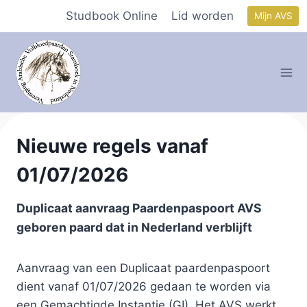
Doorgaan
Studbook Online
Lid worden
Mijn AVS
naar
inhoud
Nieuwe regels vanaf
01/07/2026
Duplicaat aanvraag Paardenpaspoort AVS
geboren paard dat in Nederland verblijft
Aanvraag van een Duplicaat paardenpaspoort
dient vanaf 01/07/2026 gedaan te worden via
een Gemachtigde Instantie (GI). Het AVS werkt