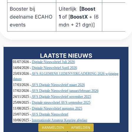
Booster bij
Uiterlijk
[Boost
deelname ECAHO
1
of [
BoostX
+ (6
events
mdn + 21 dgn)] ​
LAATSTE NIEUWS
01/07/2026 -
Digitale Nieuwsbrief Juli 2026
14/04/2026 -
Digitale Nieuwsbrief April 2026
23/03/2026 -
AVS ALGEMENE LEDENVERGADERING 2026 wijziging
datum
17/03/2026 -
AVS Digitale Nieuwsbrief maart 2026
17/02/2026 -
AVS Digitale Nieuwsbrief januari/februari 2026
24/11/2025 -
AVS Digitale Nieuwsbrief november 2025
25/09/2025 -
Digitale nieuwsbrief AVS september 2025
11/08/2025 -
Digitale Nieuwsbrief augustus 2025
23/07/2025 -
AVS Digitale Nieuwsbrief
10/06/2025 -
Internationale Amateur Keuring afgelast
AANMELDEN
AFMELDEN