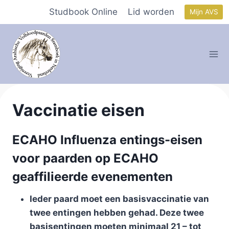
Doorgaan
Studbook Online
Lid worden
Mijn AVS
naar
inhoud
Vaccinatie eisen
ECAHO Influenza entings-eisen
voor paarden op ECAHO
geaffilieerde evenementen
Ieder paard moet een basisvaccinatie van
twee entingen hebben gehad. Deze twee
basisentingen moeten minimaal 21 – tot