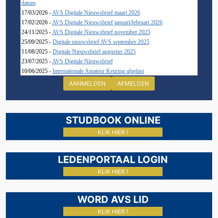
datum
17/03/2026 -
AVS Digitale Nieuwsbrief maart 2026
17/02/2026 -
AVS Digitale Nieuwsbrief januari/februari 2026
24/11/2025 -
AVS Digitale Nieuwsbrief november 2025
25/09/2025 -
Digitale nieuwsbrief AVS september 2025
11/08/2025 -
Digitale Nieuwsbrief augustus 2025
23/07/2025 -
AVS Digitale Nieuwsbrief
10/06/2025 -
Internationale Amateur Keuring afgelast
AANMELDEN
AFMELDEN
STUDBOOK ONLINE
KLIK HIER !
LEDENPORTAAL LOGIN
KLIK HIER !
WORD AVS LID
KLIK HIER !