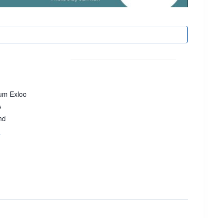
um Exloo
A
nd
s