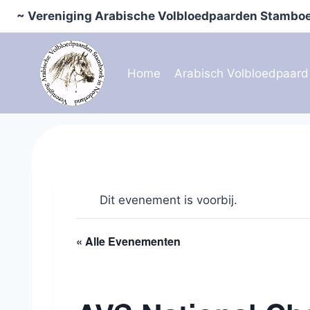
Doorgaan
~ Vereniging Arabische Volbloedpaarden Stamboe
naar
inhoud
Home
Arabisch Volbloedpaard
Dit evenement is voorbij.
« Alle Evenementen