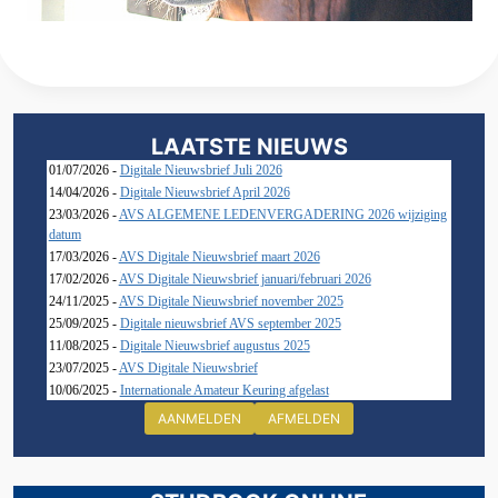
LAATSTE NIEUWS
01/07/2026 -
Digitale Nieuwsbrief Juli 2026
14/04/2026 -
Digitale Nieuwsbrief April 2026
23/03/2026 -
AVS ALGEMENE LEDENVERGADERING 2026 wijziging
datum
17/03/2026 -
AVS Digitale Nieuwsbrief maart 2026
17/02/2026 -
AVS Digitale Nieuwsbrief januari/februari 2026
24/11/2025 -
AVS Digitale Nieuwsbrief november 2025
25/09/2025 -
Digitale nieuwsbrief AVS september 2025
11/08/2025 -
Digitale Nieuwsbrief augustus 2025
23/07/2025 -
AVS Digitale Nieuwsbrief
10/06/2025 -
Internationale Amateur Keuring afgelast
AANMELDEN
AFMELDEN