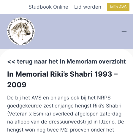
Doorgaan
Studbook Online
Lid worden
Mijn AVS
naar
inhoud
<< terug naar het In Memoriam overzicht
In Memorial Riki’s Shabri 1993 –
2009
De bij het AVS en onlangs ook bij het NRPS
goedgekeurde zestienjarige hengst Riki’s Shabri
(Veteran x Esmira) overleed afgelopen zaterdag
na afloop van de dressuurwedstrijd in IJzerlo. De
hengst won nog twee M2-proeven onder het