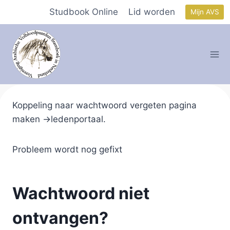
Doorgaan
Studbook Online
Lid worden
Mijn AVS
naar
inhoud
Koppeling naar wachtwoord vergeten pagina
maken ->ledenportaal.
Probleem wordt nog gefixt
Wachtwoord niet
ontvangen?