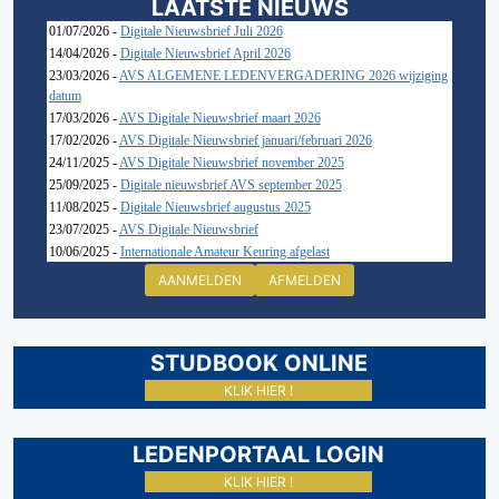
LAATSTE NIEUWS
01/07/2026 -
Digitale Nieuwsbrief Juli 2026
14/04/2026 -
Digitale Nieuwsbrief April 2026
23/03/2026 -
AVS ALGEMENE LEDENVERGADERING 2026 wijziging
datum
17/03/2026 -
AVS Digitale Nieuwsbrief maart 2026
17/02/2026 -
AVS Digitale Nieuwsbrief januari/februari 2026
24/11/2025 -
AVS Digitale Nieuwsbrief november 2025
25/09/2025 -
Digitale nieuwsbrief AVS september 2025
11/08/2025 -
Digitale Nieuwsbrief augustus 2025
23/07/2025 -
AVS Digitale Nieuwsbrief
10/06/2025 -
Internationale Amateur Keuring afgelast
AANMELDEN
AFMELDEN
STUDBOOK ONLINE
KLIK HIER !
LEDENPORTAAL LOGIN
KLIK HIER !