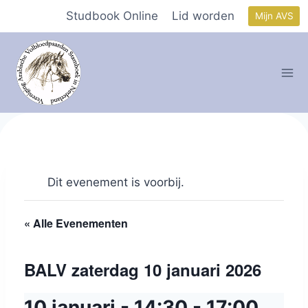
Doorgaan
Studbook Online
Lid worden
Mijn AVS
naar
inhoud
Dit evenement is voorbij.
« Alle Evenementen
BALV zaterdag 10 januari 2026
10 januari - 14:30
-
17:00